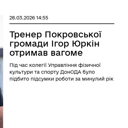
28.03.2026 14:55
Тренер Покровської
громади Ігор Юркін
отримав вагоме
визнання на
Під час колегії Управління фізичної
обласному рівні
культури та спорту ДонОДА було
підбито підсумки роботи за минулий рік
і представлено рейтинги серед
тренерів-викладачів дитячо-юнацьких
спортивних шкіл.