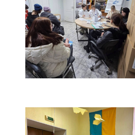
Гуманітарна допомога
Соц
Розпорядження начальника
Покровської військової
🤝
адміністрації