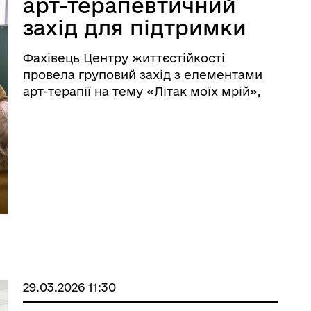
арт-терапевтичний
захід для підтримки
емоційного стану
Фахівець Центру життєстійкості
провела груповий захід з елементами
арт-терапії на тему «Літак моїх мрій»,
спрямований на підтримку емоційного
стану учасників та формування
позитивного бачення майбутнього.
29.03.2026 11:30