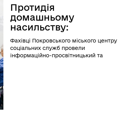
Протидія
домашньому
насильству:
підтримка
Фахівці Покровського міського центру
мешканців громади
соціальних служб провели
інформаційно-просвітницький та
консультативний захід для мешканців
Покровської ТГ, які тимчасово
проживають у місті Знам’янка
Кіровоградської області.