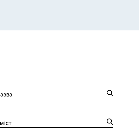
азва
міст