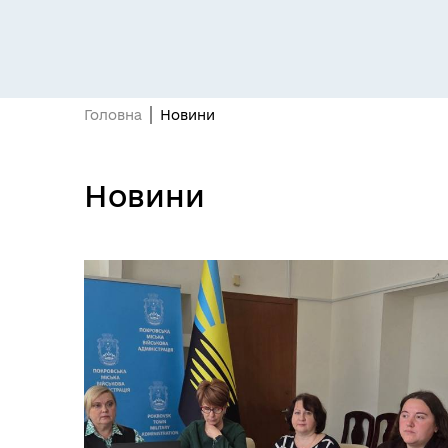
Головна
Новини
Гуманітарні хаби для
мешканців Покровської
Пуб
Новини
громади та ВПО з Донеччини