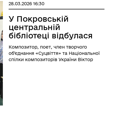
28.03.2026 16:30
У Покровській
центральній
бібліотеці відбулася
творча зустріч із
Композитор, поет, член творчого
композитором
об’єднання «Суцвіття» та Національної
Віктором Ревою
спілки композиторів України Віктор
Рева провів творчу зустріч у
Покровській бібліотеці ім. Т.Г.
Шевченка.