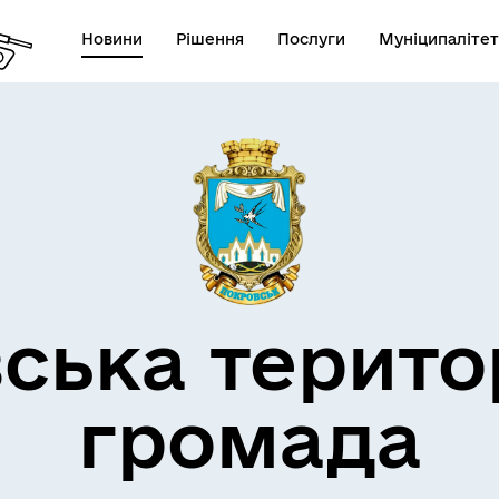
Новини
Рішення
Послуги
Муніципалітет
атформа електронної
ократії
ська терито
громада