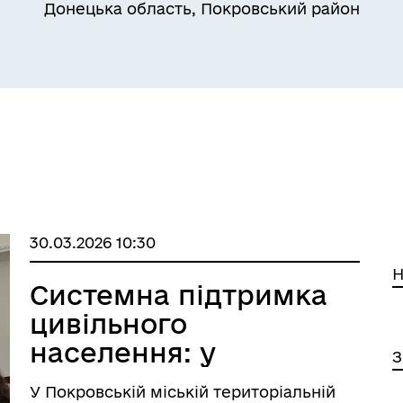
Донецька область, Покровський район
лічна інформація
30.03.2026 10:30
Н
Системна підтримка
цивільного
населення: у
З
Покровській МВА
У Покровській міській територіальній