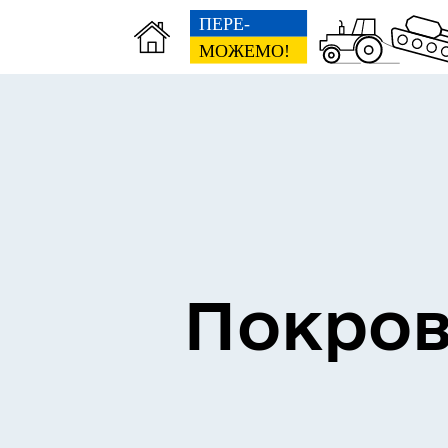
Інформація про проведення
Пл
дистанційного обстеження
дем
Покров