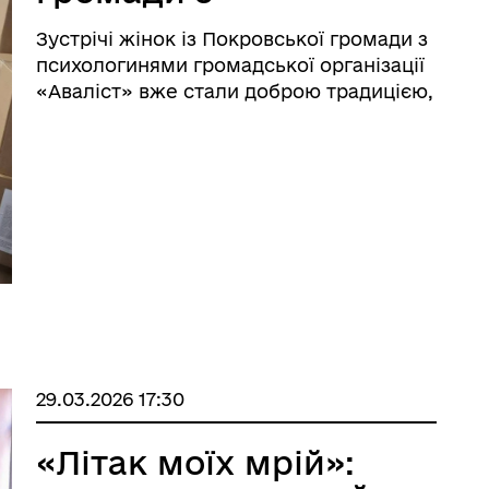
іальні послуги
психологинями ГО
Зустрічі жінок із Покровської громади з
«Аваліст»
психологинями громадської організації
«Аваліст» вже стали доброю традицією,
що об’єднує людей у прагненні до
внутрішньої гармонії та особистісного
розвитку.
29.03.2026 17:30
🏻ВЕТЕРАНАМ
«Літак моїх мрій»: