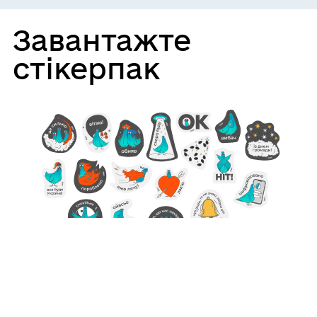
Завантажте
стікерпак
Використовуйте 18 стильних стікерів у viber
та telegram для спілкування с друзями та
колегами.