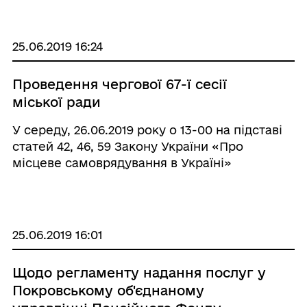
бюджету учасникам ООС та АТО, учасникам
бойових дій, які брали безпосередню участь
в анти ...
25.06.2019 16:24
Проведення чергової 67-ї сесії
міської ради
У середу, 26.06.2019 року о 13-00 на підставі
статей 42, 46, 59 Закону України «Про
місцеве самоврядування в Україні»
відбудеться чергова 67-я сесія Покровської
міської ради 7 скликання за адресою: пл.
Шибанкова, 13, 4-й поверх, сесійна зала.
25.06.2019 16:01
Щодо регламенту надання послуг у
Покровському об'єднаному