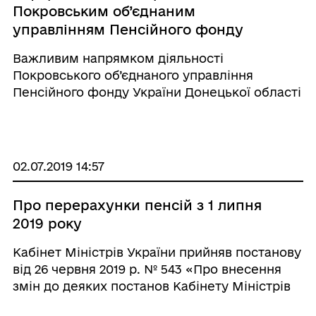
Покровським об’єднаним
управлінням Пенсійного фонду
України Донецької області
Важливим напрямком діяльності
антикорупційних заходів за ІІ
Покровського об’єднаного управління
квартал 2019 року
Пенсійного фонду України Донецької області
є запобігання та протидія корупційним
явищам. Протягом ІІ кварталу 2019 року
відповідно до затверджених заходів,
продовжувалась робота ...
02.07.2019 14:57
Про перерахунки пенсій з 1 липня
2019 року
Кабінет Міністрів України прийняв постанову
від 26 червня 2019 р. № 543 «Про внесення
змін до деяких постанов Кабінету Міністрів
України». Цією постановою внесено зміни