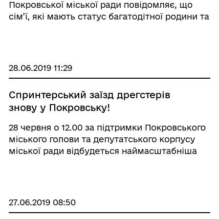
Покровської міської ради повідомляє, що
сім’ї, які мають статус багатодітної родини та
мають дітей віком до 6 років мають право
звернутися до управління для отримання
допомоги на дітей, які виховуються у бага ...
28.06.2019 11:29
Спринтерський заїзд дрегстерів
знову у Покровську!
28 червня о 12.00 за підтримки Покровського
міського голови та депутатського корпусу
міської ради відбудеться наймасштабніша
авто-спортивна подія - «Покровський
спринт-кубок мера» в рамках першості
Донецької області з DRAG RACING!
Підкреслю ...
27.06.2019 08:50