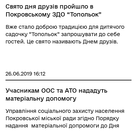
Свято дня друзів пройшло в
Покровському ЗДО “Топольок”
Вже стало доброю традицією для дитячого
садочку “Топольок” запрошувати до себе
гостей. Це свято називають Днем друзів.
Мета такого заходу - сформувати у дітей
уявлення про доброту, дружні взаємини та
створити позитивних емоційний настрій у
дош ...
26.06.2019 16:12
Учасникам ООС та АТО нададуть
матеріальну допомогу
Управління соціального захисту населення
Покровської міської ради згідно Порядку
надання матеріальної допромоги до Дня
Незалежності за рахунок коштів місцевого