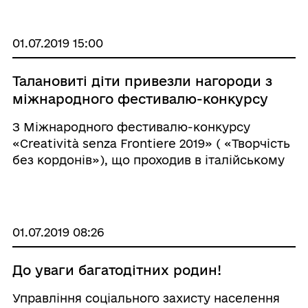
до: - Постанови Кабінету Міністрів України
від 20 лютого 2019 р ...
01.07.2019 15:00
Талановиті діти привезли нагороди з
міжнародного фестивалю-конкурсу
З Міжнародного фестивалю-конкурсу
«Creatività senza Frontiere 2019» ( «Творчість
без кордонів»), що проходив в італійському
місті Пінето, повернулася делегація
талановитої молоді Покровська, Мирнограда
та Добропілля.&n ...
01.07.2019 08:26
До уваги багатодітних родин!
Управління соціального захисту населення