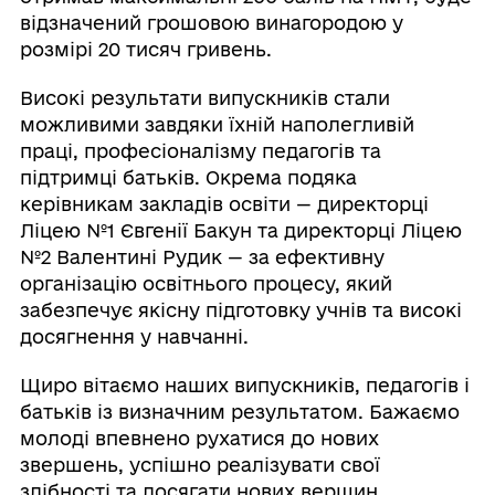
відзначений грошовою винагородою у
розмірі 20 тисяч гривень.
Високі результати випускників стали
можливими завдяки їхній наполегливій
праці, професіоналізму педагогів та
підтримці батьків. Окрема подяка
керівникам закладів освіти — директорці
Ліцею №1 Євгенії Бакун та директорці Ліцею
№2 Валентині Рудик — за ефективну
організацію освітнього процесу, який
забезпечує якісну підготовку учнів та високі
досягнення у навчанні.
Щиро вітаємо наших випускників, педагогів і
батьків із визначним результатом. Бажаємо
молоді впевнено рухатися до нових
звершень, успішно реалізувати свої
здібності та досягати нових вершин.