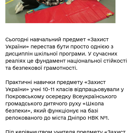
Сьогодні навчальний предмет «Захист
України» перестав бути просто однією з
дисциплін шкільної програми. У сучасних
реаліях це фундамент національної стійкості
та безпекової грамотності.
Практичні навички предмету «Захист
України» учні 10-11 класів відпрацьовували у
Покровському осередку Всеукраїнського
громадського дитячого руху «Школа
безпеки», який функціонує на базі
релокованого до міста Дніпро НВК №1.
Під керівництвом учителя предмету «Захист