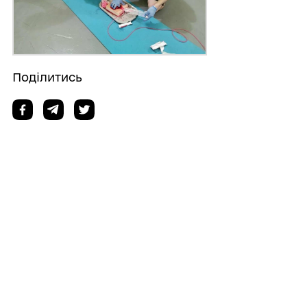
Поділитись
Дізнайтеся також
07/08/2026
Юрія Коваля обрано заступником голови
Ради ветеранів війни при Донецькій ОДА