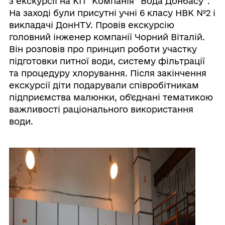
з екскурсії на КП “Компанія “Вода Донбасу”.
На заході були присутні учні 6 класу НВК №2 і
викладачі ДонНТУ. Провів екскурсію
головний інженер компанії Чорний Віталій.
Він розповів про принцип роботи участку
підготовки питної води, систему фільтрації
та процедуру хлорування. Після закінчення
екскурсії діти подарували співробітникам
підприємства малюнки, об'єднані тематикою
важливості раціонального використання
води.