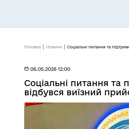
Гуманітарні хаби для
мешканців Покровської
Пуб
громади та ВПО з Донеччини
Головна
Новини
Соціальні питання та підтрим
06.05.2026 12:00
Соціальні питання та 
відбувся виїзний при
БЮДЖЕТ
Без