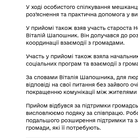
У ході особистого спілкування мешканц
роз’яснення та практична допомога у ви
У прийомі також взяв участь староста 
Віталій Шапошник. Він долучався до ро
координації взаємодії з громадами.
Участь у прийомі також взяла начальник
соціальних програм та взаємодії з гром
За словами Віталія Шапошника, для лю
відповіді на свої питання без зайвого о
покращенню комунікації між жителями 
Прийом відбувся за підтримки громадськ
висловлюємо подяку за співпрацю. Робо
подальшого розширення підтримки та 
громади, які її потребують.