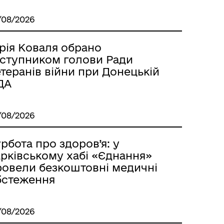
/08/2026
рія Коваля обрано
аступником голови Ради
теранів війни при Донецькій
ДА
/08/2026
рбота про здоров’я: у
арківському хабі «Єднання»
ровели безкоштовні медичні
бстеження
/08/2026