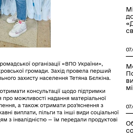
🏻ВЕТЕРАНАМ
М
д
«
св
07
громадської організації «ВПО України»,
М
кровської громади. Захід провела перший
П
ьного захисту населення Тетяна Бєлкіна.
в
мі
 отримати консультації щодо підтримки
я про можливості надання матеріальної
лення, а також отримати роз’яснення з
07
ні виплати, пільги та інші види соціальної
ям з інвалідністю — їм передали продуктові
Об
со