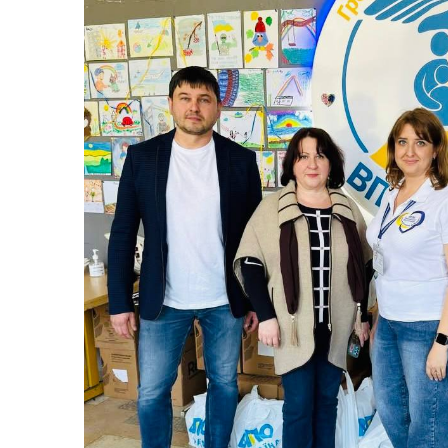
Гуманітарна допомога
Соц
Розпорядження начальника