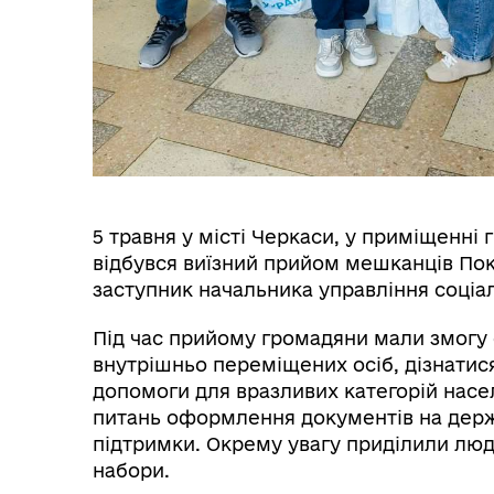
Покровської військової
🤝
адміністрації
5 травня у місті Черкаси, у приміщенні 
відбувся виїзний прийом мешканців По
заступник начальника управління соціал
Меморандуми
Під час прийому громадяни мали змогу
внутрішньо переміщених осіб, дізнатис
допомоги для вразливих категорій насе
питань оформлення документів на держав
підтримки. Окрему увагу приділили люд
набори.