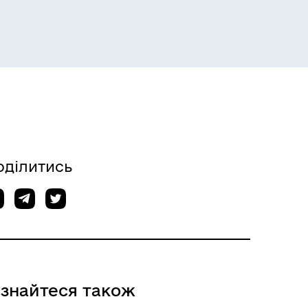
оділитись
ізнайтеся також