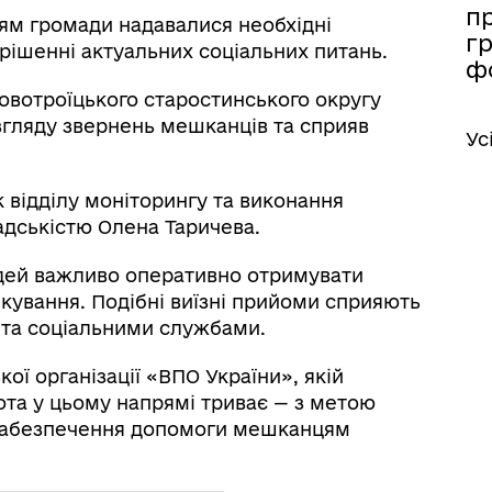
п
ям громади надавалися необхідні
г
рішенні актуальних соціальних питань.
ф
Новотроїцького старостинського округу
згляду звернень мешканців та сприяв
Ус
 відділу моніторингу та виконання
адськістю Олена Таричева.
дей важливо оперативно отримувати
чікування. Подібні виїзні прийоми сприяють
та соціальними службами.
ої організації «ВПО України», якій
та у цьому напрямі триває — з метою
забезпечення допомоги мешканцям