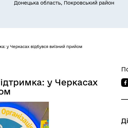
Донецька область, Покровський район
лічна інформація
ка: у Черкасах відбувся виїзний прийом
П
підтримка: у Черкасах
йом
бар'єрність
Д