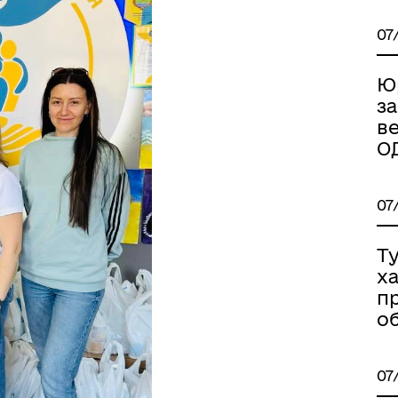
07
Ю
з
ве
О
іальні послуги
07
Ту
х
п
о
07