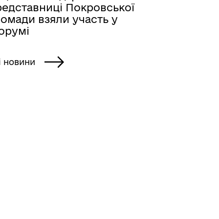
редставниці Покровської
ромади взяли участь у
орумі
і новини