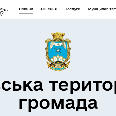
Новини
Рішення
Послуги
Муніципалітет
атформа електронної
ократії
ська терито
громада