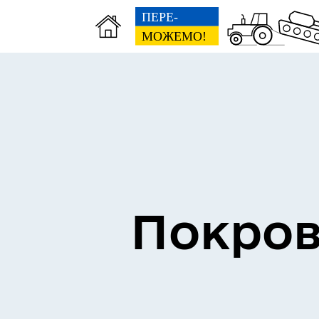
Інформація про проведення
Пл
дистанційного обстеження
дем
Покров