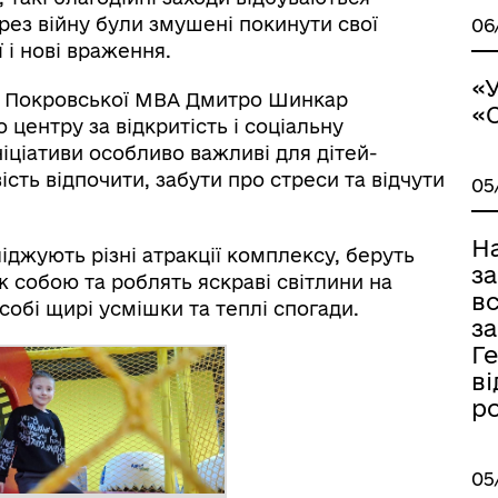
ерез війну були змушені покинути свої
06
 і нові враження.
«У
» Покровської МВА Дмитро Шинкар
«
центру за відкритість і соціальну
ініціативи особливо важливі для дітей-
ть відпочити, забути про стреси та відчути
05
Н
ліджують різні атракції комплексу, беруть
з
ж собою та роблять яскраві світлини на
в
собі щирі усмішки та теплі спогади.
за
Ге
ві
р
05