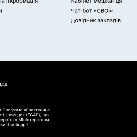
на інформація
Кабінет мешканця
и
Чат-бот «СВОЇ»
Довідник закладів
ада
ї Програми «Електронне
сті громади» (EGAP), що
нерстві з Міністерством
мки Швейцарії.