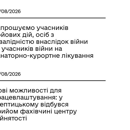
/08/2026
апрошуємо учасників
йових дій, осіб з
валідністю внаслідок війни
 учасників війни на
анаторно-курортне лікування
/08/2026
ові можливості для
рацевлаштування: у
ептицькому відбувся
рийом фахівчині центру
йнятості