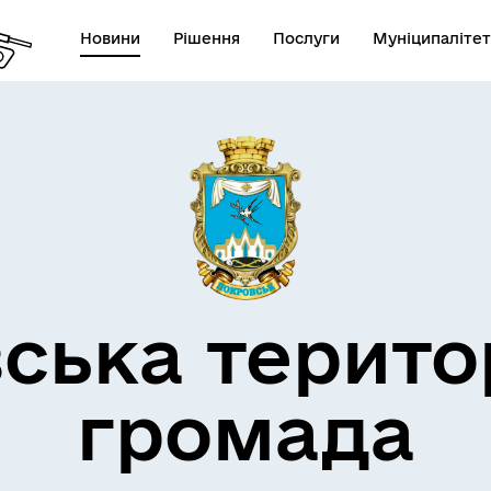
Новини
Рішення
Послуги
Муніципалітет
атформа електронної
ократії
ська терито
громада
лічна інформація