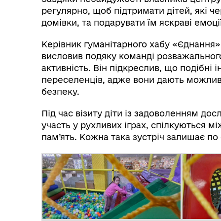
регулярно, щоб підтримати дітей, які ч
Меморандуми
домівки, та подарувати їм яскраві емоції
Керівник гуманітарного хабу «Єднання
висловив подяку команді розважального 
активність. Він підкреслив, що подібні 
переселенців, адже вони дають можливіс
безпеку.
Під час візиту діти із задоволенням дос
участь у рухливих іграх, спілкуються мі
пам’ять. Кожна така зустріч залишає по 