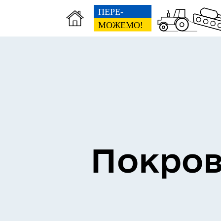
Інформація про проведення
Пл
дистанційного обстеження
дем
Покров
Гуманітарні хаби для
мешканців Покровської
Пуб