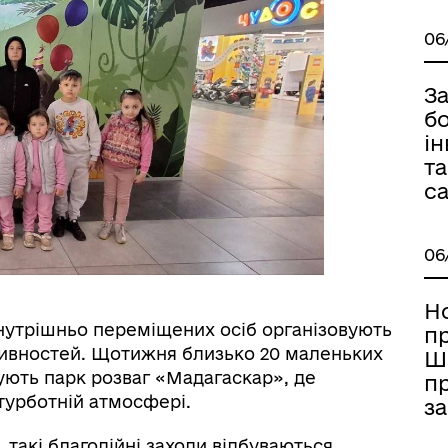
іальні послуги
06
З
бо
ін
та
с
🏻ВЕТЕРАНАМ
06
Н
внутрішньо переміщених осіб організовують
п
ктивностей. Щотижня близько 20 маленьких
Ш
ують парк розваг «Мадагаскар», де
п
зтурботній атмосфері.
за
 такі благодійні заходи відбуваються