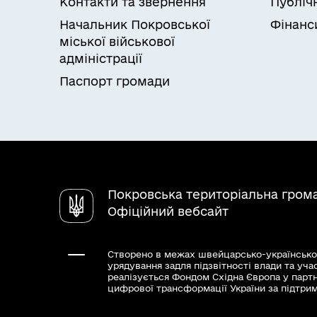
Контакти та звернення
Публіч
Начальник Покровської
Фінанс
міської військової
адміністрації
Паспорт громади
Покровська територіальна гром
Офіційний вебсайт
Створено в межах швейцарсько-українсько
урядування задля підзвітності влади та уча
реалізується Фондом Східна Європа у парт
цифрової трансформації України за підтри