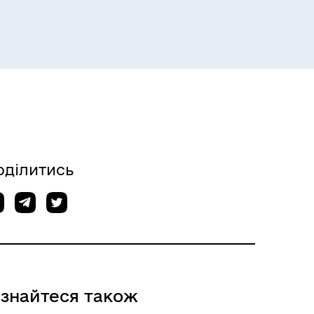
оділитись
ізнайтеся також