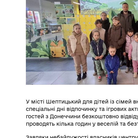
Гуманітарна допомога
Соц
Розпорядження начальника
Покровської військової
🤝
адміністрації
У місті Шептицький для дітей із сімей 
спеціальні дні відпочинку та ігрових а
гостей з Донеччини безкоштовно відвід
проводять кілька годин у веселій та бе
Завдяки небайдужості власників центру,