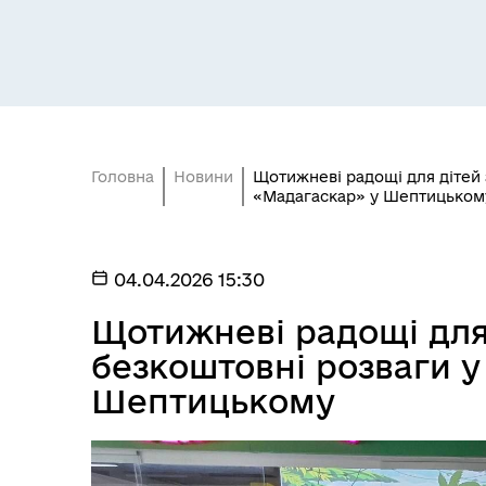
громади та ВПО з Донеччини
Головна
Новини
Щотижневі радощі для дітей 
«Мадагаскар» у Шептицьком
БЮДЖЕТ
Без
04.04.2026 15:30
Щотижневі радощі для
безкоштовні розваги у
Шептицькому