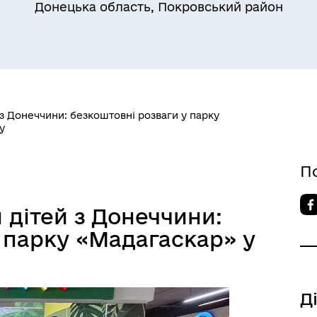
Донецька область, Покровський район
з Донеччини: безкоштовні розваги у парку
у
бар'єрність
П
 дітей з Донеччини:
 парку «Мадагаскар» у
Д