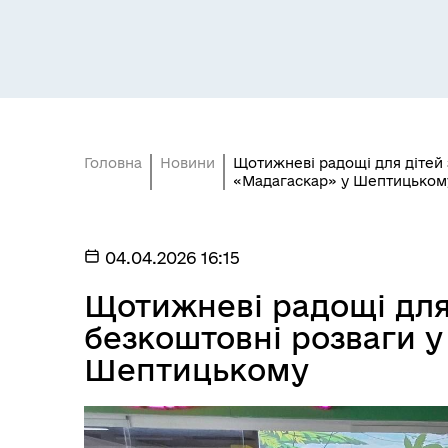
громади та ВПО з Донеччини
Головна
Новини
Щотижневі радощі для дітей 
«Мадагаскар» у Шептицьком
БЮДЖЕТ
Без
04.04.2026 16:15
Щотижневі радощі для
безкоштовні розваги у
Шептицькому
Гуманітарна допомога
Соц