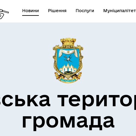
Новини
Рішення
Послуги
Муніципалітет
атформа електронної
ократії
ська терито
громада
лічна інформація