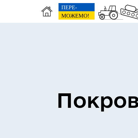
Інформація про проведення
Пл
дистанційного обстеження
дем
Покров
Гуманітарні хаби для
мешканців Покровської
Пуб