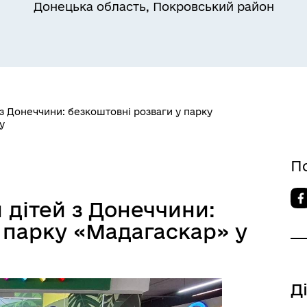
Донецька область, Покровський район
з Донеччини: безкоштовні розваги у парку
у
бар'єрність
П
 дітей з Донеччини:
 парку «Мадагаскар» у
Д
іальні послуги