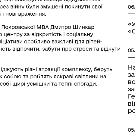
ерез війну були змушені покинути свої
06
 і нові враження.
«У
» Покровської МВА Дмитро Шинкар
«
центру за відкритість і соціальну
ініціативи особливо важливі для дітей-
ть відпочити, забути про стреси та відчути
05
Н
ліджують різні атракції комплексу, беруть
з
ж собою та роблять яскраві світлини на
в
собі щирі усмішки та теплі спогади.
за
Ге
ві
р
05