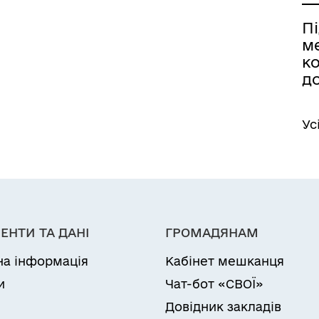
П
м
к
д
Ус
ЕНТИ ТА ДАНІ
ГРОМАДЯНАМ
на інформація
Кабінет мешканця
и
Чат-бот «СВОЇ»
Довідник закладів