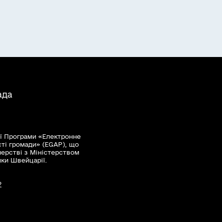
ада
ї Програми «Електронне
сті громади» (EGAP), що
нерстві з Міністерством
мки Швейцарії.
?