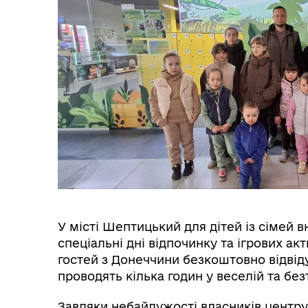
Розпорядження начальника
Покровської військової
🤝
адміністрації
У місті Шептицький для дітей із сімей 
спеціальні дні відпочинку та ігрових а
гостей з Донеччини безкоштовно відвід
проводять кілька годин у веселій та бе
Меморандуми
Завдяки небайдужості власників центру,