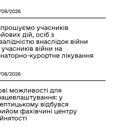
/08/2026
апрошуємо учасників
йових дій, осіб з
валідністю внаслідок війни
 учасників війни на
анаторно-курортне лікування
/08/2026
ові можливості для
рацевлаштування: у
ептицькому відбувся
рийом фахівчині центру
йнятості