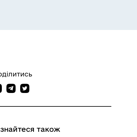
оділитись
ізнайтеся також