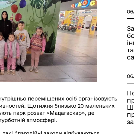
06
З
бо
ін
та
с
🏻ВЕТЕРАНАМ
06
Н
внутрішньо переміщених осіб організовують
п
ктивностей. Щотижня близько 20 маленьких
Ш
ують парк розваг «Мадагаскар», де
п
зтурботній атмосфері.
за
 такі благодійні заходи відбуваються