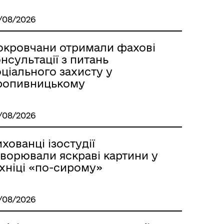
/08/2026
окровчани отримали фахові
нсультації з питань
ціального захисту у
ропивницькому
/08/2026
хованці ізостудії
творювали яскраві картини у
ехніці «по-сирому»
/08/2026