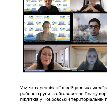
Гуманітарна допомога
Соц
Розпорядження начальника
Покровської військової
🤝
адміністрації
У межах реалізації швейцарсько-україн
робочої групи з обговорення Плану впр
підлітків у Покровській територіальній 