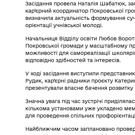
Засідання провела Наталія Шабатюк, зас
кар’єрний координатор Покровської гро
визначила актуальність формування суч
орієнтації учнівської молоді.
Меморандуми
Начальниця Відділу освіти Любов Ворот
Покровської громади у масштабному пр
можливості для самореалізації школярі
відповідно здібностей та інтересів.
У ході засідання виступили представни
Рудик, кар’єрні радники проєкту Катери
презентували власне бачення розвитку 
Значна увага під час зустрічі приділял
кількома установами уже укладено мем
для проведення спільних профорієнтаці
Найближчим часом заплановано проведе