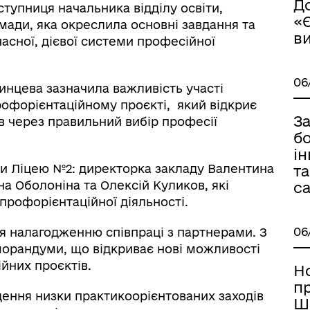
До
тупниця начальника відділу освіти,
«Є
мади, яка окреслила основні завдання та
в
асної, дієвої системи професійної
06
инцева зазначила важливість участі
офорієнтаційному проєкті, який відкриє
З
в через правильний вибір професії
бо
ін
ки Ліцею №2: директорка закладу Валентина
та
на Оболоніна та Олексій Куликов, які
с
профорієнтаційної діяльності.
06
ася налагодженню співпраці з партнерами. З
орандуми, що відкриває нові можливості
йних проєктів.
Н
п
ння низки практикоорієнтованих заходів
Ш