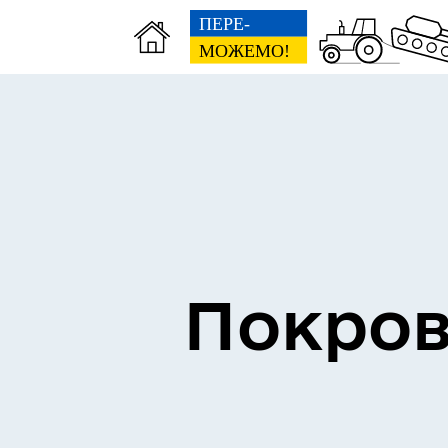
Інформація про проведення
Пл
дистанційного обстеження
дем
Покров
Гуманітарні хаби для