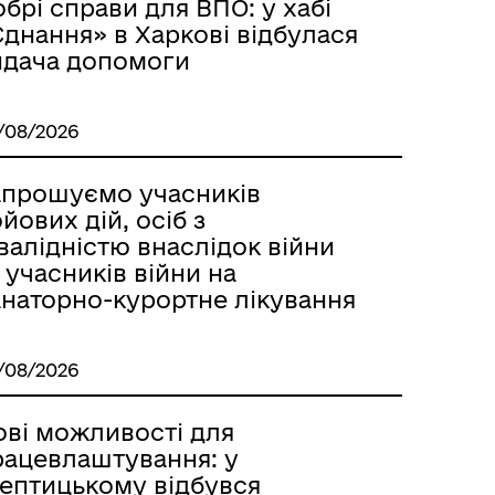
брі справи для ВПО: у хабі
днання» в Харкові відбулася
идача допомоги
/08/2026
апрошуємо учасників
йових дій, осіб з
валідністю внаслідок війни
 учасників війни на
анаторно-курортне лікування
/08/2026
ові можливості для
рацевлаштування: у
ептицькому відбувся