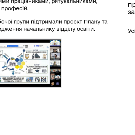
чними працівниками, рятувальниками,
п
 професій.
за
очої групи підтримали проєкт Плану та
дження начальнику відділу освіти.
Ус