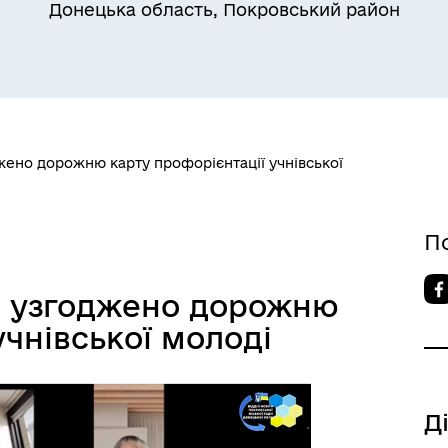
Донецька область, Покровський район
лічна інформація
жено дорожню карту профорієнтації учнівської
П
бар'єрність
і узгоджено дорожню
учнівської молоді
Д