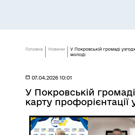
мешканців Покровської
Пуб
громади та ВПО з Донеччини
Головна
Новини
У Покровській громаді узгод
молоді
07.04.2026 10:01
БЮДЖЕТ
Без
У Покровській громад
карту профорієнтації 