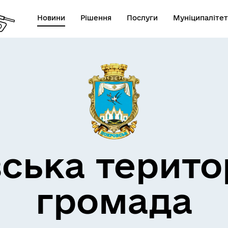
Новини
Рішення
Послуги
Муніципалітет
атформа електронної
ократії
ська терито
громада