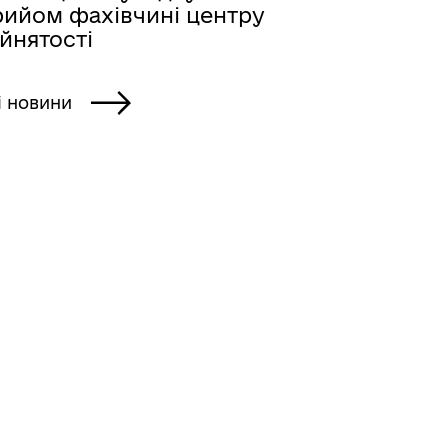
рийом фахівчині центру
йнятості
і новини