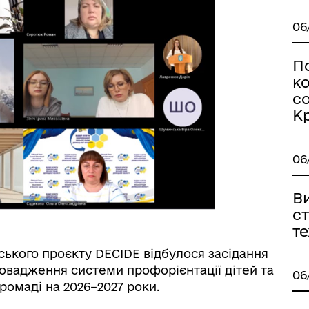
06
іальні послуги
П
ко
со
К
06
Ви
с
🏻ВЕТЕРАНАМ
т
ського проєкту DECIDE відбулося засідання
овадження системи профорієнтації дітей та
06
громаді на 2026–2027 роки.