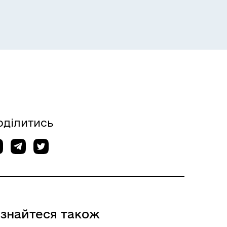
оділитись
ізнайтеся також