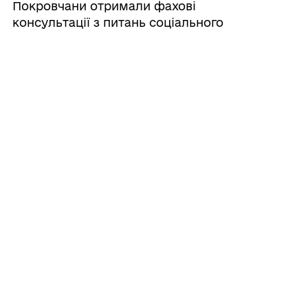
Покровчани отримали фахові
консультації з питань соціального
захисту у Кропивницькому
06/08/2026
Вихованці ізостудії створювали яскраві
картини у техніці «по-сирому»
06/08/2026
Добрі справи для ВПО: у хабі «Єднання»
в Харкові відбулася видача допомоги
06/08/2026