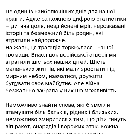
Це один із найболючіших днів для нашої
країни. Адже за кожною цифрою статистики
— дитяча доля, нездійснені мрії, нерозказані
історії та безмежний біль родин, які
втратили найдорожче.
На жаль, ця трагедія торкнулася і нашої
громади. Внаслідок російської агресії ми
втратили шістьох наших дітей. Шість
маленьких життів, які мали зростати під
мирним небом, навчатися, дружити,
будувати своє майбутнє. Але війна
безжально забрала у них цю можливість.
Неможливо знайти слова, які б змогли
втамувати біль батьків, рідних і близьких.
Неможливо змиритися з тим, що діти гинуть
від ракет, снарядів і ворожих атак. Кожна
така втрата — це рана, яка назавжди